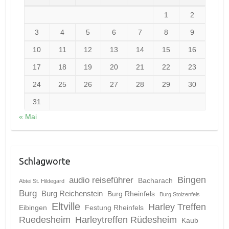
1
2
3
4
5
6
7
8
9
10
11
12
13
14
15
16
17
18
19
20
21
22
23
24
25
26
27
28
29
30
31
« Mai
Schlagworte
Bingen
audio reiseführer
Bacharach
Abtei St. Hildegard
Burg
Burg Reichenstein
Burg Rheinfels
Burg Stolzenfels
Eltville
Harley Treffen
Eibingen
Festung Rheinfels
Ruedesheim
Harleytreffen Rüdesheim
Kaub