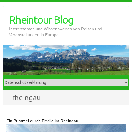
Skip
to
Rheintour Blog
content
Interessantes und Wissenswertes von Reisen und
Veranstaltungen in Europa
rheingau
Ein Bummel durch Eltville im Rheingau