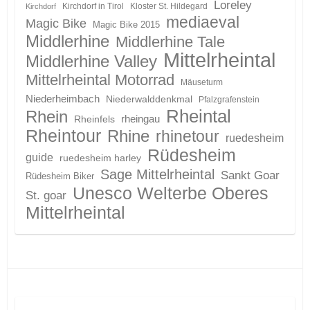
Loreley
Kirchdorf in Tirol
Kloster St. Hildegard
Kirchdorf
mediaeval
Magic Bike
Magic Bike 2015
Middlerhine
Middlerhine Tale
Mittelrheintal
Middlerhine Valley
Mittelrheintal Motorrad
Mäuseturm
Niederheimbach
Niederwalddenkmal
Pfalzgrafenstein
Rheintal
Rhein
Rheinfels
rheingau
Rheintour
Rhine
rhinetour
ruedesheim
Rüdesheim
guide
ruedesheim harley
Sage Mittelrheintal
Sankt Goar
Rüdesheim Biker
Unesco Welterbe Oberes
St. goar
Mittelrheintal