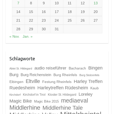
7
8
9
10
11
12
13
14
15
16
17
18
19
20
21
22
23
24
25
26
27
28
29
30
31
« Nov.
Jan. »
Schlagworte
Bingen
audio reiseführer
Bacharach
Abtei St. Hildegard
Burg
Burg Reichenstein
Burg Rheinfels
Burg Stolzenfels
Eltville
Harley Treffen
Eibingen
Festung Rheinfels
Ruedesheim
Harleytreffen Rüdesheim
Kaub
Loreley
Kirchdorf in Tirol
Kloster St. Hildegard
Kirchdorf
mediaeval
Magic Bike
Magic Bike 2015
Middlerhine
Middlerhine Tale