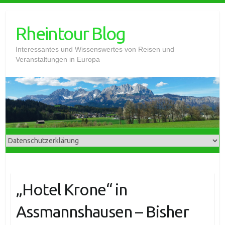
Skip
to
Rheintour Blog
content
Interessantes und Wissenswertes von Reisen und
Veranstaltungen in Europa
„Hotel Krone“ in
Assmannshausen – Bisher