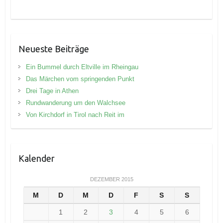
Neueste Beiträge
Ein Bummel durch Eltville im Rheingau
Das Märchen vom springenden Punkt
Drei Tage in Athen
Rundwanderung um den Walchsee
Von Kirchdorf in Tirol nach Reit im
Kalender
DEZEMBER 2015
M
D
M
D
F
S
S
1
2
3
4
5
6