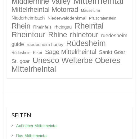
Mittelrheintal
Middlerhine Valley
Mittelrheintal Motorrad
Mäuseturm
Niederheimbach
Niederwalddenkmal
Pfalzgrafenstein
Rheintal
Rhein
Rheinfels
rheingau
Rheintour
Rhine
rhinetour
ruedesheim
Rüdesheim
guide
ruedesheim harley
Sage Mittelrheintal
Sankt Goar
Rüdesheim Biker
Unesco Welterbe Oberes
St. goar
Mittelrheintal
SEITEN
Aufkleber Mittelrheintal
Das Mittelrheintal