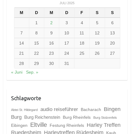
JULI 2025
M
D
M
D
F
S
S
1
2
3
4
5
6
7
8
9
10
11
12
13
14
15
16
17
18
19
20
21
22
23
24
25
26
27
28
29
30
31
« Juni
Sep. »
Schlagworte
Bingen
audio reiseführer
Bacharach
Abtei St. Hildegard
Burg
Burg Reichenstein
Burg Rheinfels
Burg Stolzenfels
Eltville
Harley Treffen
Eibingen
Festung Rheinfels
Ruedesheim
Harleytreffen Rüdesheim
Kaub