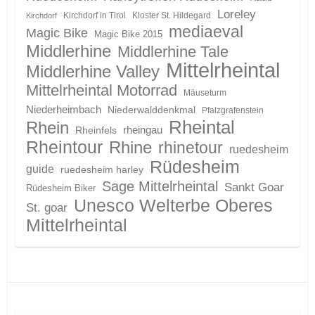
Loreley
Kirchdorf in Tirol
Kloster St. Hildegard
Kirchdorf
mediaeval
Magic Bike
Magic Bike 2015
Middlerhine
Middlerhine Tale
Mittelrheintal
Middlerhine Valley
Mittelrheintal Motorrad
Mäuseturm
Niederheimbach
Niederwalddenkmal
Pfalzgrafenstein
Rheintal
Rhein
Rheinfels
rheingau
Rheintour
Rhine
rhinetour
ruedesheim
Rüdesheim
guide
ruedesheim harley
Sage Mittelrheintal
Sankt Goar
Rüdesheim Biker
Unesco Welterbe Oberes
St. goar
Mittelrheintal