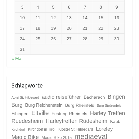
3
4
5
6
7
8
9
10
11
12
13
14
15
16
17
18
19
20
21
22
23
24
25
26
27
28
29
30
31
« Mai
Schlagworte
Bingen
audio reiseführer
Bacharach
Abtei St. Hildegard
Burg
Burg Reichenstein
Burg Rheinfels
Burg Stolzenfels
Eltville
Harley Treffen
Eibingen
Festung Rheinfels
Ruedesheim
Harleytreffen Rüdesheim
Kaub
Loreley
Kirchdorf in Tirol
Kloster St. Hildegard
Kirchdorf
mediaeval
Magic Bike
Magic Bike 2015