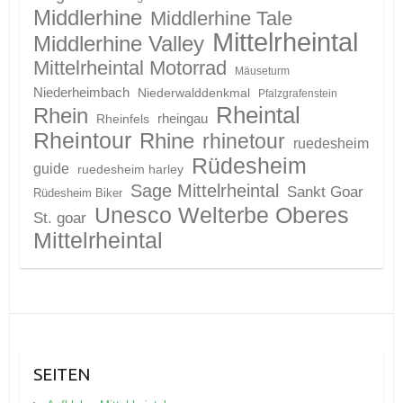
Middlerhine
Middlerhine Tale
Mittelrheintal
Middlerhine Valley
Mittelrheintal Motorrad
Mäuseturm
Niederheimbach
Niederwalddenkmal
Pfalzgrafenstein
Rheintal
Rhein
Rheinfels
rheingau
Rheintour
Rhine
rhinetour
ruedesheim
Rüdesheim
guide
ruedesheim harley
Sage Mittelrheintal
Sankt Goar
Rüdesheim Biker
Unesco Welterbe Oberes
St. goar
Mittelrheintal
SEITEN