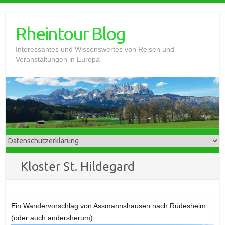
Skip
to
Rheintour Blog
content
Interessantes und Wissenswertes von Reisen und
Veranstaltungen in Europa
Kloster St. Hildegard
Ein Wandervorschlag von Assmannshausen nach Rüdesheim
(oder auch andersherum)