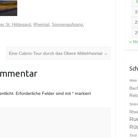
1
2
ter St. Hildegard
,
Rheintal
,
Sonnenaufgang
,
2
« Ma
Eine Cabrio-Tour durch das Obere Mittelrheintal
→
Sch
ommentar
Abtei 
Bac
ntlicht.
Erforderliche Felder sind mit
*
markiert
Rei
Stolz
Rhei
Ru
Rü
Tirol