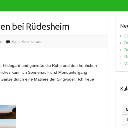
gen bei Rüdesheim
Neu
Ei
in
Keine Kommentare
D
Dr
R
Vo
St. Hildegard und genieße die Ruhe und den herrlichen
lickes kann ich Sonnenauf- und Monduntergang
as Ganze durch eine Matinee der Singvögel. Ich freue
Kal