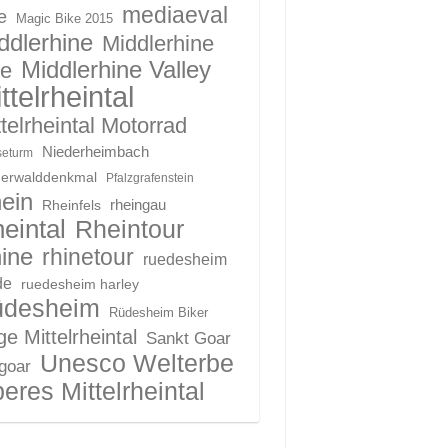
mediaeval
e
Magic Bike 2015
ddlerhine
Middlerhine
Middlerhine Valley
le
ttelrheintal
telrheintal Motorrad
Niederheimbach
eturm
derwalddenkmal
Pfalzgrafenstein
ein
Rheinfels
rheingau
eintal
Rheintour
ine
rhinetour
ruedesheim
de
ruedesheim harley
üdesheim
Rüdesheim Biker
e Mittelrheintal
Sankt Goar
Unesco Welterbe
 goar
eres Mittelrheintal