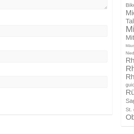
Bik
Mi
Ta
Mi
Mit
Mäus
Nie
Rh
Rh
Rh
gui
R
Sag
St.
Ob