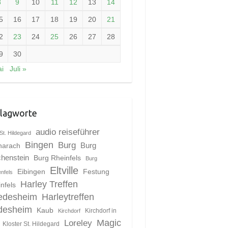
8
9
10
11
12
13
14
5
16
17
18
19
20
21
2
23
24
25
26
27
28
9
30
i
Juli »
lagworte
audio reiseführer
St. Hildegard
Bingen
Burg
harach
Burg
chenstein
Burg Rheinfels
Burg
Eltville
Eibingen
Festung
enfels
Harley Treffen
nfels
edesheim
Harleytreffen
desheim
Kaub
Kirchdorf in
Kirchdorf
Magic
Loreley
Kloster St. Hildegard