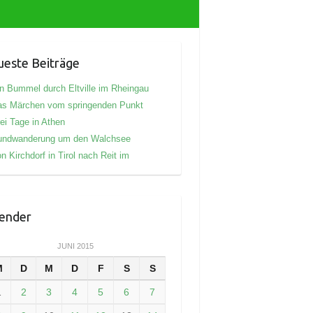
este Beiträge
n Bummel durch Eltville im Rheingau
as Märchen vom springenden Punkt
ei Tage in Athen
undwanderung um den Walchsee
n Kirchdorf in Tirol nach Reit im
ender
JUNI 2015
M
D
M
D
F
S
S
1
2
3
4
5
6
7