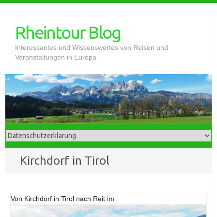
Skip
to
Rheintour Blog
content
Interessantes und Wissenswertes von Reisen und
Veranstaltungen in Europa
Kirchdorf in Tirol
Von Kirchdorf in Tirol nach Reit im