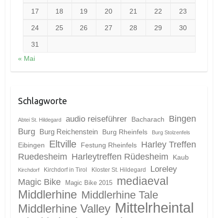
17
18
19
20
21
22
23
24
25
26
27
28
29
30
31
« Mai
Schlagworte
Bingen
audio reiseführer
Bacharach
Abtei St. Hildegard
Burg
Burg Reichenstein
Burg Rheinfels
Burg Stolzenfels
Eltville
Harley Treffen
Eibingen
Festung Rheinfels
Ruedesheim
Harleytreffen Rüdesheim
Kaub
Loreley
Kirchdorf in Tirol
Kloster St. Hildegard
Kirchdorf
mediaeval
Magic Bike
Magic Bike 2015
Middlerhine
Middlerhine Tale
Mittelrheintal
Middlerhine Valley