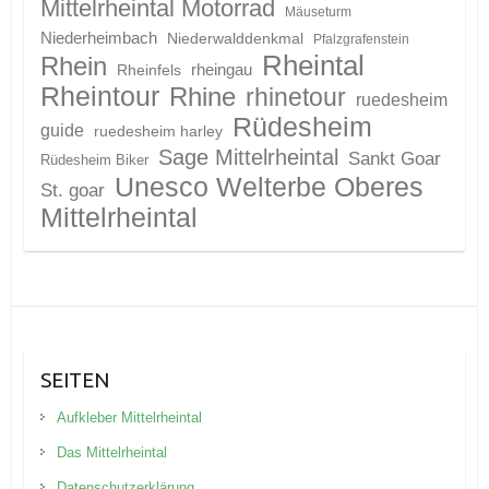
Mittelrheintal Motorrad
Mäuseturm
Niederheimbach
Niederwalddenkmal
Pfalzgrafenstein
Rheintal
Rhein
Rheinfels
rheingau
Rheintour
Rhine
rhinetour
ruedesheim
Rüdesheim
guide
ruedesheim harley
Sage Mittelrheintal
Sankt Goar
Rüdesheim Biker
Unesco Welterbe Oberes
St. goar
Mittelrheintal
SEITEN
Aufkleber Mittelrheintal
Das Mittelrheintal
Datenschutzerklärung