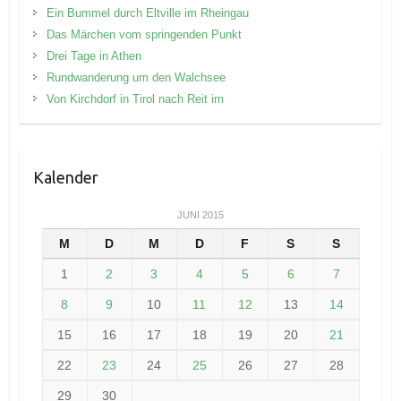
Ein Bummel durch Eltville im Rheingau
Das Märchen vom springenden Punkt
Drei Tage in Athen
Rundwanderung um den Walchsee
Von Kirchdorf in Tirol nach Reit im
Kalender
JUNI 2015
M
D
M
D
F
S
S
1
2
3
4
5
6
7
8
9
10
11
12
13
14
15
16
17
18
19
20
21
22
23
24
25
26
27
28
29
30