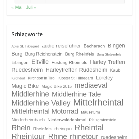
« Mai
Juli »
Schlagworte
Bingen
audio reiseführer
Bacharach
Abtei St. Hildegard
Burg
Burg Reichenstein
Burg Rheinfels
Burg Stolzenfels
Eltville
Harley Treffen
Eibingen
Festung Rheinfels
Ruedesheim
Harleytreffen Rüdesheim
Kaub
Loreley
Kirchdorf in Tirol
Kloster St. Hildegard
Kirchdorf
mediaeval
Magic Bike
Magic Bike 2015
Middlerhine
Middlerhine Tale
Mittelrheintal
Middlerhine Valley
Mittelrheintal Motorrad
Mäuseturm
Niederheimbach
Niederwalddenkmal
Pfalzgrafenstein
Rheintal
Rhein
Rheinfels
rheingau
Rheintour
Rhine
rhinetour
ruedesheim