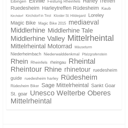
Eltville
Harley Treffen
Eibingen
Festung Rheinfels
Ruedesheim
Harleytreffen Rüdesheim
Kaub
Loreley
Kirchdorf in Tirol
Kloster St. Hildegard
Kirchdorf
mediaeval
Magic Bike
Magic Bike 2015
Middlerhine
Middlerhine Tale
Mittelrheintal
Middlerhine Valley
Mittelrheintal Motorrad
Mäuseturm
Niederheimbach
Niederwalddenkmal
Pfalzgrafenstein
Rheintal
Rhein
Rheinfels
rheingau
Rheintour
Rhine
rhinetour
ruedesheim
Rüdesheim
guide
ruedesheim harley
Sage Mittelrheintal
Sankt Goar
Rüdesheim Biker
Unesco Welterbe Oberes
St. goar
Mittelrheintal