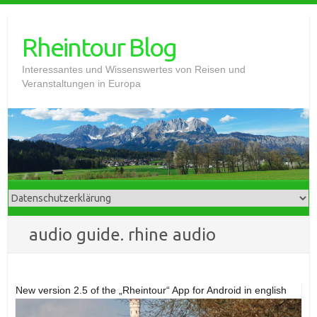
Skip
to
Rheintour Blog
content
Interessantes und Wissenswertes von Reisen und
Veranstaltungen in Europa
audio guide. rhine audio
New version 2.5 of the „Rheintour“ App for Android in english