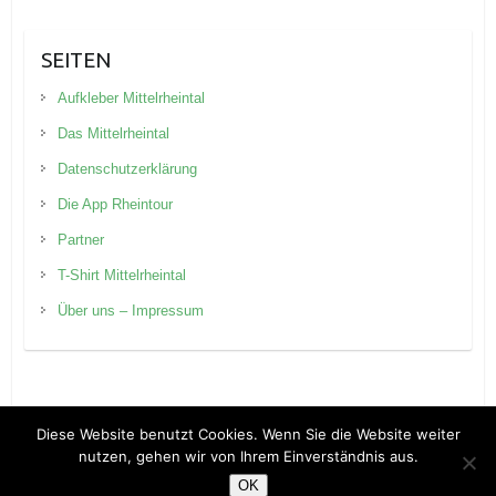
SEITEN
Aufkleber Mittelrheintal
Das Mittelrheintal
Datenschutzerklärung
Die App Rheintour
Partner
T-Shirt Mittelrheintal
Über uns – Impressum
Diese Website benutzt Cookies. Wenn Sie die Website weiter
nutzen, gehen wir von Ihrem Einverständnis aus.
Copyright © 2026
Rheintour Blog
. Theme by
Colorlib
Powered by
WordPress
OK