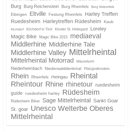
Burg
Burg Reichenstein
Burg Rheinfels
Burg Stolzenfels
Eltville
Harley Treffen
Eibingen
Festung Rheinfels
Ruedesheim
Harleytreffen Rüdesheim
Kaub
Loreley
Kirchdorf in Tirol
Kloster St. Hildegard
Kirchdorf
mediaeval
Magic Bike
Magic Bike 2015
Middlerhine
Middlerhine Tale
Mittelrheintal
Middlerhine Valley
Mittelrheintal Motorrad
Mäuseturm
Niederheimbach
Niederwalddenkmal
Pfalzgrafenstein
Rheintal
Rhein
Rheinfels
rheingau
Rheintour
Rhine
rhinetour
ruedesheim
Rüdesheim
guide
ruedesheim harley
Sage Mittelrheintal
Sankt Goar
Rüdesheim Biker
Unesco Welterbe Oberes
St. goar
Mittelrheintal