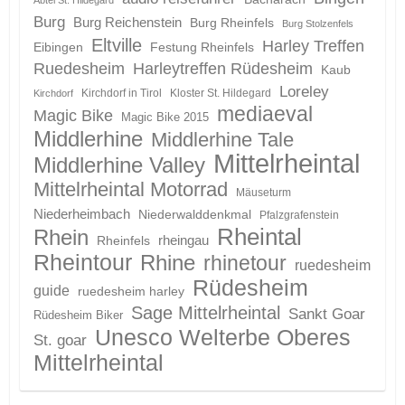
Burg
Burg Reichenstein
Burg Rheinfels
Burg Stolzenfels
Eltville
Harley Treffen
Eibingen
Festung Rheinfels
Ruedesheim
Harleytreffen Rüdesheim
Kaub
Loreley
Kirchdorf in Tirol
Kloster St. Hildegard
Kirchdorf
mediaeval
Magic Bike
Magic Bike 2015
Middlerhine
Middlerhine Tale
Mittelrheintal
Middlerhine Valley
Mittelrheintal Motorrad
Mäuseturm
Niederheimbach
Niederwalddenkmal
Pfalzgrafenstein
Rheintal
Rhein
Rheinfels
rheingau
Rheintour
Rhine
rhinetour
ruedesheim
Rüdesheim
guide
ruedesheim harley
Sage Mittelrheintal
Sankt Goar
Rüdesheim Biker
Unesco Welterbe Oberes
St. goar
Mittelrheintal