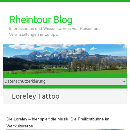
Skip
to
Rheintour Blog
content
Interessantes und Wissenswertes von Reisen und
Veranstaltungen in Europa
Loreley Tattoo
Die Loreley – hier spielt die Musik. Die Freilichtbühne im
Weltkulturerbe