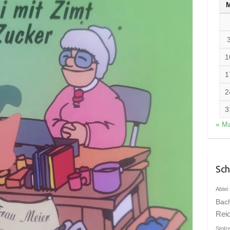
1
1
2
3
« Ma
Sch
Abtei 
Bac
Rei
Stolz