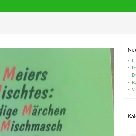
Neu
Ei
D
Dr
R
Vo
Kal