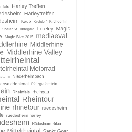
Harley Treffen
nfels
edesheim
Harleytreffen
desheim
Kaub
Kirchdorf in
Kirchdorf
Magic
Loreley
Kloster St. Hildegard
mediaeval
e
Magic Bike 2015
ddlerhine
Middlerhine
Middlerhine Valley
le
ttelrheintal
telrheintal Motorrad
Niederheimbach
eturm
derwalddenkmal
Pfalzgrafenstein
ein
Rheinfels
rheingau
eintal
Rheintour
ine
rhinetour
ruedesheim
de
ruedesheim harley
üdesheim
Rüdesheim Biker
e Mittelrheintal
Sankt Goar