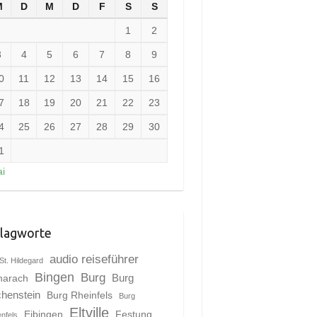
M
D
M
D
F
S
S
1
2
3
4
5
6
7
8
9
0
11
12
13
14
15
16
7
18
19
20
21
22
23
4
25
26
27
28
29
30
1
i
lagworte
audio reiseführer
St. Hildegard
Bingen
Burg
harach
Burg
chenstein
Burg Rheinfels
Burg
Eltville
Eibingen
Festung
enfels