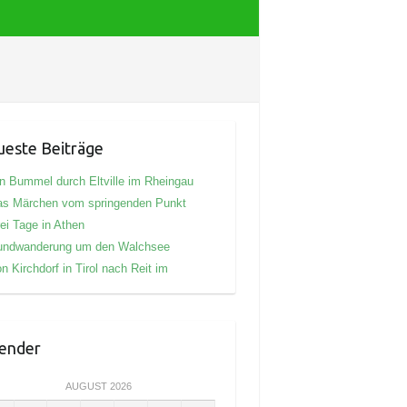
este Beiträge
n Bummel durch Eltville im Rheingau
as Märchen vom springenden Punkt
ei Tage in Athen
undwanderung um den Walchsee
n Kirchdorf in Tirol nach Reit im
ender
AUGUST 2026