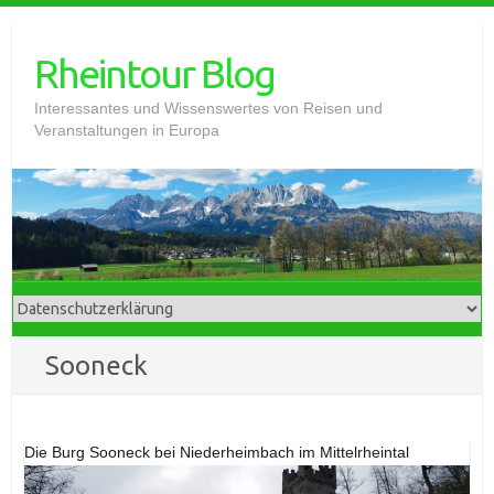
Skip
to
Rheintour Blog
content
Interessantes und Wissenswertes von Reisen und
Veranstaltungen in Europa
Sooneck
Die Burg Sooneck bei Niederheimbach im Mittelrheintal