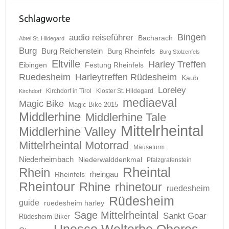
Schlagworte
Bingen
audio reiseführer
Bacharach
Abtei St. Hildegard
Burg
Burg Reichenstein
Burg Rheinfels
Burg Stolzenfels
Eltville
Harley Treffen
Eibingen
Festung Rheinfels
Ruedesheim
Harleytreffen Rüdesheim
Kaub
Loreley
Kirchdorf in Tirol
Kloster St. Hildegard
Kirchdorf
mediaeval
Magic Bike
Magic Bike 2015
Middlerhine
Middlerhine Tale
Mittelrheintal
Middlerhine Valley
Mittelrheintal Motorrad
Mäuseturm
Niederheimbach
Niederwalddenkmal
Pfalzgrafenstein
Rheintal
Rhein
Rheinfels
rheingau
Rheintour
Rhine
rhinetour
ruedesheim
Rüdesheim
guide
ruedesheim harley
Sage Mittelrheintal
Sankt Goar
Rüdesheim Biker
Unesco Welterbe Oberes