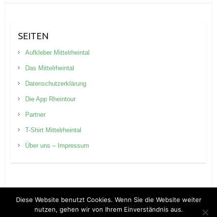
SEITEN
Aufkleber Mittelrheintal
Das Mittelrheintal
Datenschutzerklärung
Die App Rheintour
Partner
T-Shirt Mittelrheintal
Über uns – Impressum
Diese Website benutzt Cookies. Wenn Sie die Website weiter
nutzen, gehen wir von Ihrem Einverständnis aus.
Copyright © 2026
Rheintour Blog
. Theme by
Colorlib
Powered by
WordPress