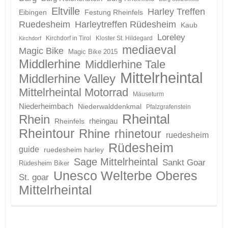
Eltville
Harley Treffen
Eibingen
Festung Rheinfels
Ruedesheim
Harleytreffen Rüdesheim
Kaub
Loreley
Kirchdorf in Tirol
Kloster St. Hildegard
Kirchdorf
mediaeval
Magic Bike
Magic Bike 2015
Middlerhine
Middlerhine Tale
Mittelrheintal
Middlerhine Valley
Mittelrheintal Motorrad
Mäuseturm
Niederheimbach
Niederwalddenkmal
Pfalzgrafenstein
Rheintal
Rhein
Rheinfels
rheingau
Rheintour
Rhine
rhinetour
ruedesheim
Rüdesheim
guide
ruedesheim harley
Sage Mittelrheintal
Sankt Goar
Rüdesheim Biker
Unesco Welterbe Oberes
St. goar
Mittelrheintal