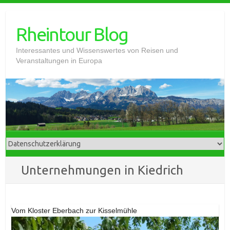
Skip
to
Rheintour Blog
content
Interessantes und Wissenswertes von Reisen und
Veranstaltungen in Europa
Unternehmungen in Kiedrich
Vom Kloster Eberbach zur Kisselmühle