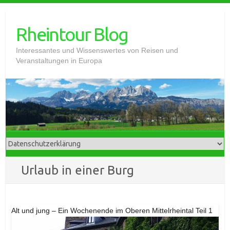
Skip
to
Rheintour Blog
content
Interessantes und Wissenswertes von Reisen und
Veranstaltungen in Europa
Urlaub in einer Burg
Alt und jung – Ein Wochenende im Oberen Mittelrheintal Teil 1