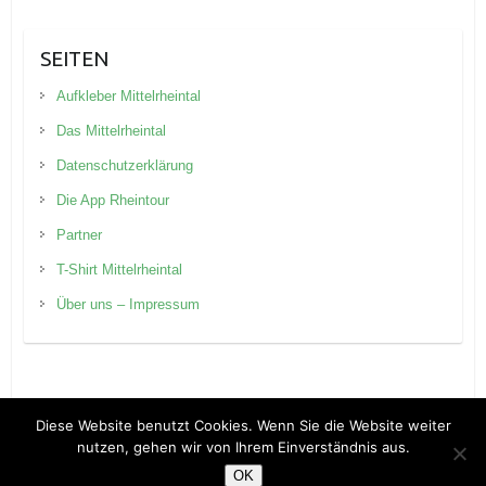
SEITEN
Aufkleber Mittelrheintal
Das Mittelrheintal
Datenschutzerklärung
Die App Rheintour
Partner
T-Shirt Mittelrheintal
Über uns – Impressum
Diese Website benutzt Cookies. Wenn Sie die Website weiter
nutzen, gehen wir von Ihrem Einverständnis aus.
Copyright © 2026
Rheintour Blog
. Theme by
Colorlib
Powered by
WordPress
OK