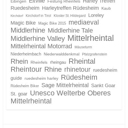
Eltville
Harley Treffen
Eibingen
Festung Rheinfels
Ruedesheim
Harleytreffen Rüdesheim
Kaub
Loreley
Kirchdorf in Tirol
Kloster St. Hildegard
Kirchdorf
mediaeval
Magic Bike
Magic Bike 2015
Middlerhine
Middlerhine Tale
Mittelrheintal
Middlerhine Valley
Mittelrheintal Motorrad
Mäuseturm
Niederheimbach
Niederwalddenkmal
Pfalzgrafenstein
Rheintal
Rhein
Rheinfels
rheingau
Rheintour
Rhine
rhinetour
ruedesheim
Rüdesheim
guide
ruedesheim harley
Sage Mittelrheintal
Sankt Goar
Rüdesheim Biker
Unesco Welterbe Oberes
St. goar
Mittelrheintal