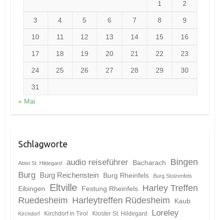
1
2
3
4
5
6
7
8
9
10
11
12
13
14
15
16
17
18
19
20
21
22
23
24
25
26
27
28
29
30
31
« Mai
Schlagworte
Bingen
audio reiseführer
Bacharach
Abtei St. Hildegard
Burg
Burg Reichenstein
Burg Rheinfels
Burg Stolzenfels
Eltville
Harley Treffen
Eibingen
Festung Rheinfels
Ruedesheim
Harleytreffen Rüdesheim
Kaub
Loreley
Kirchdorf in Tirol
Kloster St. Hildegard
Kirchdorf