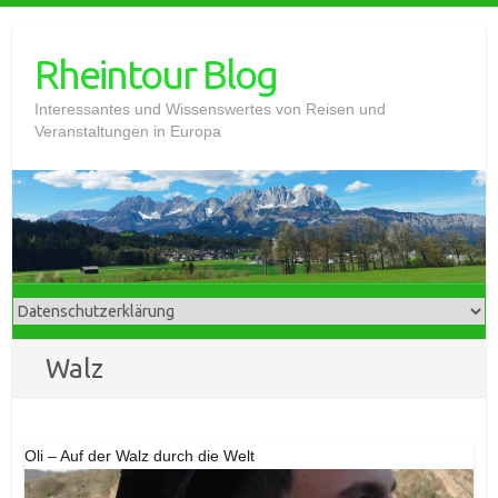
Skip
to
Rheintour Blog
content
Interessantes und Wissenswertes von Reisen und
Veranstaltungen in Europa
Walz
Oli – Auf der Walz durch die Welt