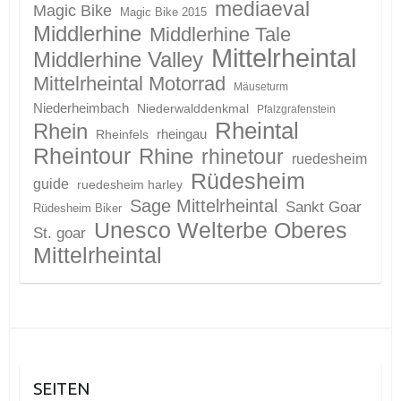
mediaeval
Magic Bike
Magic Bike 2015
Middlerhine
Middlerhine Tale
Mittelrheintal
Middlerhine Valley
Mittelrheintal Motorrad
Mäuseturm
Niederheimbach
Niederwalddenkmal
Pfalzgrafenstein
Rheintal
Rhein
Rheinfels
rheingau
Rheintour
Rhine
rhinetour
ruedesheim
Rüdesheim
guide
ruedesheim harley
Sage Mittelrheintal
Sankt Goar
Rüdesheim Biker
Unesco Welterbe Oberes
St. goar
Mittelrheintal
SEITEN