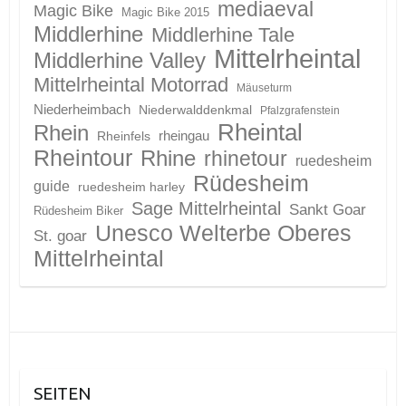
mediaeval
Magic Bike
Magic Bike 2015
Middlerhine
Middlerhine Tale
Mittelrheintal
Middlerhine Valley
Mittelrheintal Motorrad
Mäuseturm
Niederheimbach
Niederwalddenkmal
Pfalzgrafenstein
Rheintal
Rhein
Rheinfels
rheingau
Rheintour
Rhine
rhinetour
ruedesheim
Rüdesheim
guide
ruedesheim harley
Sage Mittelrheintal
Sankt Goar
Rüdesheim Biker
Unesco Welterbe Oberes
St. goar
Mittelrheintal
SEITEN