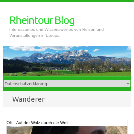
Skip
to
Rheintour Blog
content
Interessantes und Wissenswertes von Reisen und
Veranstaltungen in Europa
Wanderer
Oli – Auf der Walz durch die Welt