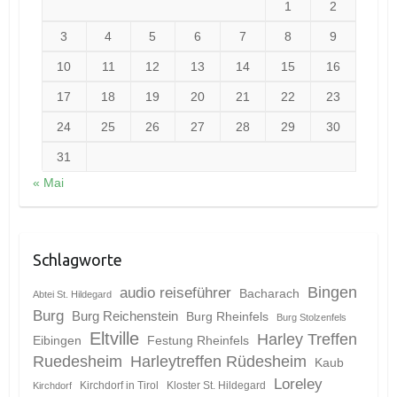
1
2
3
4
5
6
7
8
9
10
11
12
13
14
15
16
17
18
19
20
21
22
23
24
25
26
27
28
29
30
31
« Mai
Schlagworte
Bingen
audio reiseführer
Bacharach
Abtei St. Hildegard
Burg
Burg Reichenstein
Burg Rheinfels
Burg Stolzenfels
Eltville
Harley Treffen
Eibingen
Festung Rheinfels
Ruedesheim
Harleytreffen Rüdesheim
Kaub
Loreley
Kirchdorf in Tirol
Kloster St. Hildegard
Kirchdorf