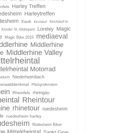
Harley Treffen
nfels
edesheim
Harleytreffen
desheim
Kaub
Kirchdorf in
Kirchdorf
Magic
Loreley
Kloster St. Hildegard
mediaeval
e
Magic Bike 2015
ddlerhine
Middlerhine
Middlerhine Valley
le
ttelrheintal
telrheintal Motorrad
Niederheimbach
eturm
derwalddenkmal
Pfalzgrafenstein
ein
Rheinfels
rheingau
eintal
Rheintour
ine
rhinetour
ruedesheim
de
ruedesheim harley
üdesheim
Rüdesheim Biker
e Mittelrheintal
Sankt Goar