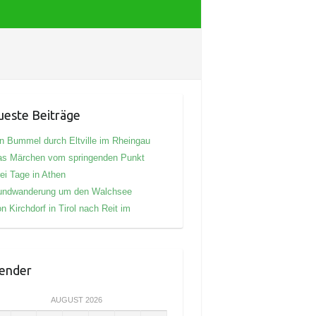
este Beiträge
n Bummel durch Eltville im Rheingau
as Märchen vom springenden Punkt
ei Tage in Athen
undwanderung um den Walchsee
n Kirchdorf in Tirol nach Reit im
ender
AUGUST 2026