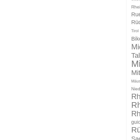
Rhei
Ru
Rü
Tirol
Bik
Mi
Ta
Mi
Mit
Mäus
Nie
Rh
Rh
Rh
gui
R
Sag