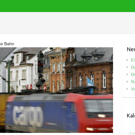
ute Bahn
Neu
Ei
D
Dr
R
Vo
Kal