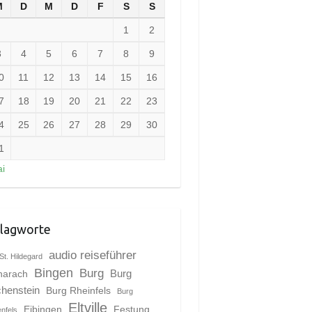
M
D
M
D
F
S
S
1
2
3
4
5
6
7
8
9
0
11
12
13
14
15
16
7
18
19
20
21
22
23
4
25
26
27
28
29
30
1
i
lagworte
audio reiseführer
St. Hildegard
Bingen
Burg
harach
Burg
chenstein
Burg Rheinfels
Burg
Eltville
Eibingen
Festung
enfels