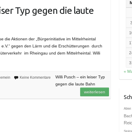
eiser Typ gegen die laute
1
 die Aktionen der „Bürgerinitiative im Mittelrheintal
1
e.V.“ gegen den Lärm und die Erschütterungen durch
2
erverkehr im Rheingau und dem Mittelrheintal. Willi
3
« Ma
Willi Pusch – ein leiser Typ
gemein
Keine Kommentare
gegen die laute Bahn
weiterlesen
Sch
Abtei 
Bac
Rei
Stolz