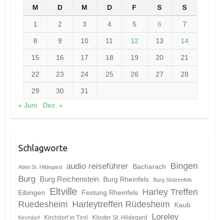
M
D
M
D
F
S
S
1
2
3
4
5
6
7
8
9
10
11
12
13
14
15
16
17
18
19
20
21
22
23
24
25
26
27
28
29
30
31
« Juni
Dez. »
Schlagworte
Bingen
audio reiseführer
Bacharach
Abtei St. Hildegard
Burg
Burg Reichenstein
Burg Rheinfels
Burg Stolzenfels
Eltville
Harley Treffen
Eibingen
Festung Rheinfels
Ruedesheim
Harleytreffen Rüdesheim
Kaub
Loreley
Kirchdorf in Tirol
Kloster St. Hildegard
Kirchdorf