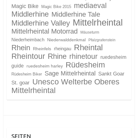
mediaeval
Magic Bike
Magic Bike 2015
Middlerhine
Middlerhine Tale
Mittelrheintal
Middlerhine Valley
Mittelrheintal Motorrad
Mäuseturm
Niederheimbach
Niederwalddenkmal
Pfalzgrafenstein
Rheintal
Rhein
Rheinfels
rheingau
Rheintour
Rhine
rhinetour
ruedesheim
Rüdesheim
guide
ruedesheim harley
Sage Mittelrheintal
Sankt Goar
Rüdesheim Biker
Unesco Welterbe Oberes
St. goar
Mittelrheintal
SEITEN