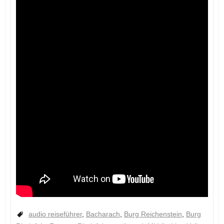
audio reiseführer
,
Bacharach
,
Burg Reichenstein
,
Burg