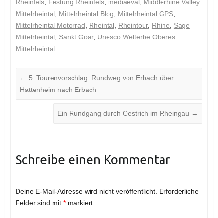
Rheinfels
,
Festung Rheinfels
,
mediaeval
,
Middlerhine Valley
,
Mittelrheintal
,
Mittelrheintal Blog
,
Mittelrheintal GPS
,
Mittelrheintal Motorrad
,
Rheintal
,
Rheintour
,
Rhine
,
Sage
Mittelrheintal
,
Sankt Goar
,
Unesco Welterbe Oberes
Mittelrheintal
←
5. Tourenvorschlag: Rundweg von Erbach über
Hattenheim nach Erbach
Ein Rundgang durch Oestrich im Rheingau
→
Schreibe einen Kommentar
Deine E-Mail-Adresse wird nicht veröffentlicht.
Erforderliche
Felder sind mit
*
markiert