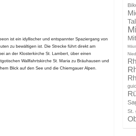
Bik
Mi
Ta
Mi
Mit
on ist ein idyllischer und entspannter Spaziergang von
ten zu bewältigen ist. Die Strecke führt direkt am
Mäus
bei an der Klosterkirche St. Lambert, über einen
Nie
Rh
tgotischen Wallfahrtskirche St. Maria zu Bräuhausen und
Rh
ichem Blick auf den See und die Chiemgauer Alpen.
Rh
gui
R
Sag
St.
Ob