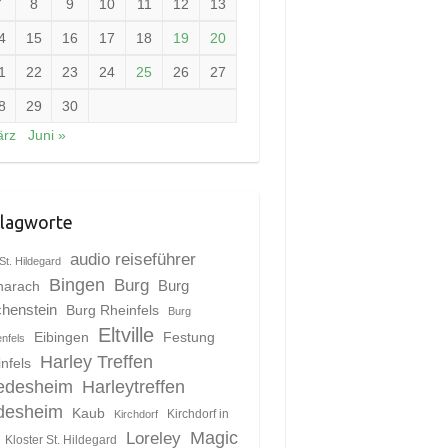
7
8
9
10
11
12
13
4
15
16
17
18
19
20
1
22
23
24
25
26
27
8
29
30
ärz
Juni »
lagworte
audio reiseführer
St. Hildegard
Bingen
Burg
harach
Burg
chenstein
Burg Rheinfels
Burg
Eltville
Eibingen
Festung
enfels
Harley Treffen
nfels
edesheim
Harleytreffen
desheim
Kaub
Kirchdorf in
Kirchdorf
Magic
Loreley
Kloster St. Hildegard