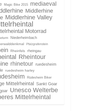
mediaeval
e
Magic Bike 2015
ddlerhine
Middlerhine
Middlerhine Valley
le
ttelrheintal
telrheintal Motorrad
Niederheimbach
eturm
derwalddenkmal
Pfalzgrafenstein
ein
Rheinfels
rheingau
eintal
Rheintour
ine
rhinetour
ruedesheim
de
ruedesheim harley
üdesheim
Rüdesheim Biker
e Mittelrheintal
Sankt Goar
Unesco Welterbe
 goar
eres Mittelrheintal