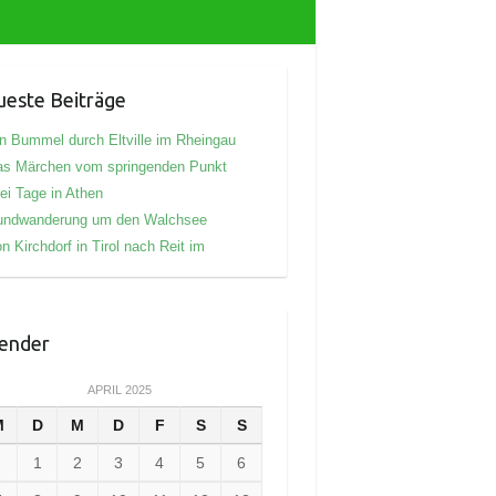
este Beiträge
n Bummel durch Eltville im Rheingau
as Märchen vom springenden Punkt
ei Tage in Athen
undwanderung um den Walchsee
n Kirchdorf in Tirol nach Reit im
ender
APRIL 2025
M
D
M
D
F
S
S
1
2
3
4
5
6