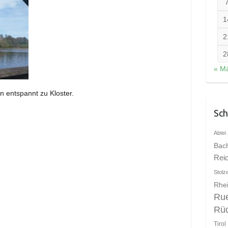
1
2
2
« M
n entspannt zu Kloster.
Sch
Abtei 
Bac
Rei
Stolz
Rhei
Ru
Rü
Tirol