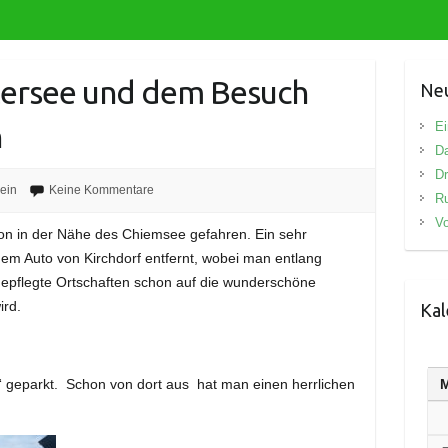
tersee und dem Besuch
Neu
n
Ei
D
Dr
ein
Keine Kommentare
R
Vo
on in der Nähe des Chiemsee gefahren. Ein sehr
dem Auto von Kirchdorf entfernt, wobei man entlang
 gepflegte Ortschaften schon auf die wunderschöne
ird.
Kal
 geparkt. Schon von dort aus hat man einen herrlichen