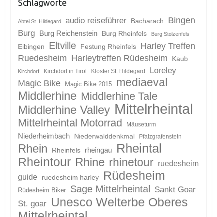
Schlagworte
Bingen
audio reiseführer
Bacharach
Abtei St. Hildegard
Burg
Burg Reichenstein
Burg Rheinfels
Burg Stolzenfels
Eltville
Harley Treffen
Eibingen
Festung Rheinfels
Ruedesheim
Harleytreffen Rüdesheim
Kaub
Loreley
Kirchdorf in Tirol
Kloster St. Hildegard
Kirchdorf
mediaeval
Magic Bike
Magic Bike 2015
Middlerhine
Middlerhine Tale
Mittelrheintal
Middlerhine Valley
Mittelrheintal Motorrad
Mäuseturm
Niederheimbach
Niederwalddenkmal
Pfalzgrafenstein
Rheintal
Rhein
Rheinfels
rheingau
Rheintour
Rhine
rhinetour
ruedesheim
Rüdesheim
guide
ruedesheim harley
Sage Mittelrheintal
Sankt Goar
Rüdesheim Biker
Unesco Welterbe Oberes
St. goar
Mittelrheintal