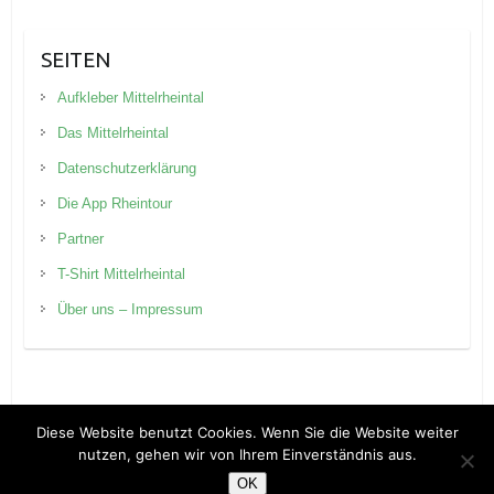
SEITEN
Aufkleber Mittelrheintal
Das Mittelrheintal
Datenschutzerklärung
Die App Rheintour
Partner
T-Shirt Mittelrheintal
Über uns – Impressum
Diese Website benutzt Cookies. Wenn Sie die Website weiter
nutzen, gehen wir von Ihrem Einverständnis aus.
Copyright © 2026
Rheintour Blog
. Theme by
Colorlib
Powered by
WordPress
OK