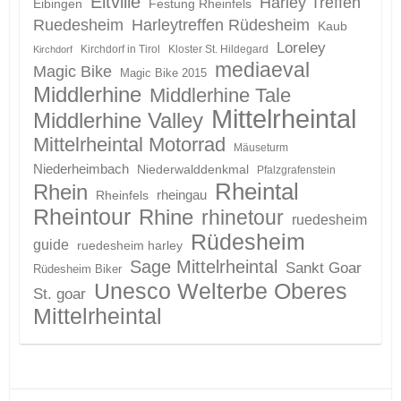
Eltville
Harley Treffen
Eibingen
Festung Rheinfels
Ruedesheim
Harleytreffen Rüdesheim
Kaub
Loreley
Kirchdorf in Tirol
Kloster St. Hildegard
Kirchdorf
mediaeval
Magic Bike
Magic Bike 2015
Middlerhine
Middlerhine Tale
Mittelrheintal
Middlerhine Valley
Mittelrheintal Motorrad
Mäuseturm
Niederheimbach
Niederwalddenkmal
Pfalzgrafenstein
Rheintal
Rhein
Rheinfels
rheingau
Rheintour
Rhine
rhinetour
ruedesheim
Rüdesheim
guide
ruedesheim harley
Sage Mittelrheintal
Sankt Goar
Rüdesheim Biker
Unesco Welterbe Oberes
St. goar
Mittelrheintal