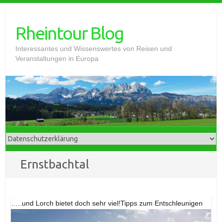
Skip
to
Rheintour Blog
content
Interessantes und Wissenswertes von Reisen und
Veranstaltungen in Europa
Ernstbachtal
…..und Lorch bietet doch sehr viel!Tipps zum Entschleunigen