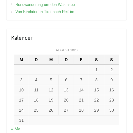
Rundwanderung um den Walchsee
Von Kirchdorf in Tirol nach Reit im
Kalender
AUGUST 2026
M
D
M
D
F
S
S
1
2
3
4
5
6
7
8
9
10
11
12
13
14
15
16
17
18
19
20
21
22
23
24
25
26
27
28
29
30
31
« Mai