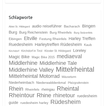
Schlagworte
Bingen
audio reiseführer
Bacharach
Abtei St. Hildegard
Burg
Burg Reichenstein
Burg Rheinfels
Burg Stolzenfels
Eltville
Harley Treffen
Eibingen
Festung Rheinfels
Ruedesheim
Harleytreffen Rüdesheim
Kaub
Loreley
Kirchdorf in Tirol
Kloster St. Hildegard
Kirchdorf
mediaeval
Magic Bike
Magic Bike 2015
Middlerhine
Middlerhine Tale
Mittelrheintal
Middlerhine Valley
Mittelrheintal Motorrad
Mäuseturm
Niederheimbach
Niederwalddenkmal
Pfalzgrafenstein
Rheintal
Rhein
Rheinfels
rheingau
Rheintour
Rhine
rhinetour
ruedesheim
Rüdesheim
guide
ruedesheim harley