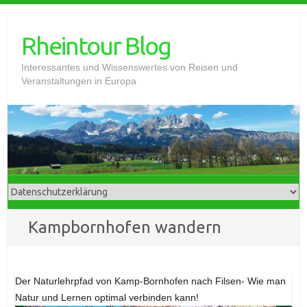
Skip
to
Rheintour Blog
content
Interessantes und Wissenswertes von Reisen und
Veranstaltungen in Europa
Kampbornhofen wandern
Der Naturlehrpfad von Kamp-Bornhofen nach Filsen- Wie man
Natur und Lernen optimal verbinden kann!