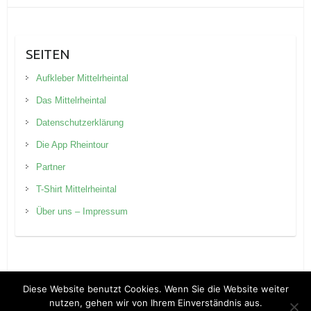
SEITEN
Aufkleber Mittelrheintal
Das Mittelrheintal
Datenschutzerklärung
Die App Rheintour
Partner
T-Shirt Mittelrheintal
Über uns – Impressum
Diese Website benutzt Cookies. Wenn Sie die Website weiter
nutzen, gehen wir von Ihrem Einverständnis aus.
Copyright © 2026
Rheintour Blog
. Theme by
Colorlib
Powered by
WordPress