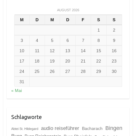
AUGUST 2026
M
D
M
D
F
S
S
1
2
3
4
5
6
7
8
9
10
11
12
13
14
15
16
17
18
19
20
21
22
23
24
25
26
27
28
29
30
31
« Mai
Schlagworte
Bingen
audio reiseführer
Bacharach
Abtei St. Hildegard
Burg