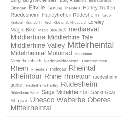
Burg Reichenstein
Burg Rheinfels
Burg Stolzenfels
Eltville
Harley Treffen
Eibingen
Festung Rheinfels
Ruedesheim
Harleytreffen Rüdesheim
Kaub
Loreley
Kirchdorf in Tirol
Kloster St. Hildegard
Kirchdorf
mediaeval
Magic Bike
Magic Bike 2015
Middlerhine
Middlerhine Tale
Mittelrheintal
Middlerhine Valley
Mittelrheintal Motorrad
Mäuseturm
Niederheimbach
Niederwalddenkmal
Pfalzgrafenstein
Rheintal
Rhein
Rheinfels
rheingau
Rheintour
Rhine
rhinetour
ruedesheim
Rüdesheim
guide
ruedesheim harley
Sage Mittelrheintal
Sankt Goar
Rüdesheim Biker
Unesco Welterbe Oberes
St. goar
Mittelrheintal