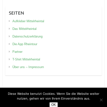
SEITEN
Aufkleber Mittelrheintal
Das Mittelrheintal
Datenschutzerklärung
Die App Rheintour
Partner
T-Shirt Mittelrheintal
Über uns – Impressum
Diese Website benutzt Cookies. Wenn Sie die Website weiter
nutzen, gehen wir von Ihrem Einverständnis aus.
Copyright © 2026
Rheintour Blog
. Theme by
Colorlib
Powered by
WordPress
OK