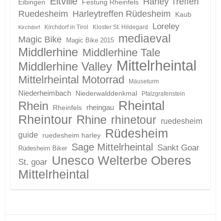
Eltville
Harley Treffen
Eibingen
Festung Rheinfels
Ruedesheim
Harleytreffen Rüdesheim
Kaub
Loreley
Kirchdorf in Tirol
Kloster St. Hildegard
Kirchdorf
mediaeval
Magic Bike
Magic Bike 2015
Middlerhine
Middlerhine Tale
Mittelrheintal
Middlerhine Valley
Mittelrheintal Motorrad
Mäuseturm
Niederheimbach
Niederwalddenkmal
Pfalzgrafenstein
Rheintal
Rhein
Rheinfels
rheingau
Rheintour
Rhine
rhinetour
ruedesheim
Rüdesheim
guide
ruedesheim harley
Sage Mittelrheintal
Sankt Goar
Rüdesheim Biker
Unesco Welterbe Oberes
St. goar
Mittelrheintal