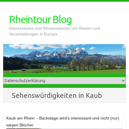
Skip
to
Rheintour Blog
content
Interessantes und Wissenswertes von Reisen und
Veranstaltungen in Europa
Sehenswürdigkeiten in Kaub
Kaub am Rhein – Backstage wird’s interessant-und nicht (nur)
wegen Blücher