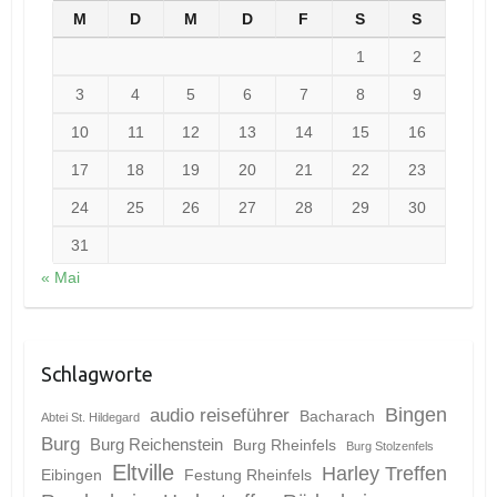
M
D
M
D
F
S
S
1
2
3
4
5
6
7
8
9
10
11
12
13
14
15
16
17
18
19
20
21
22
23
24
25
26
27
28
29
30
31
« Mai
Schlagworte
Bingen
audio reiseführer
Bacharach
Abtei St. Hildegard
Burg
Burg Reichenstein
Burg Rheinfels
Burg Stolzenfels
Eltville
Harley Treffen
Eibingen
Festung Rheinfels