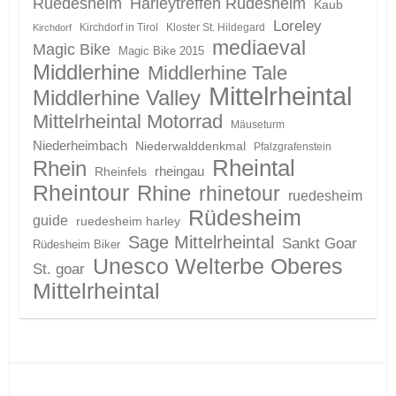
Ruedesheim
Harleytreffen Rüdesheim
Kaub
Loreley
Kirchdorf in Tirol
Kloster St. Hildegard
Kirchdorf
mediaeval
Magic Bike
Magic Bike 2015
Middlerhine
Middlerhine Tale
Mittelrheintal
Middlerhine Valley
Mittelrheintal Motorrad
Mäuseturm
Niederheimbach
Niederwalddenkmal
Pfalzgrafenstein
Rheintal
Rhein
Rheinfels
rheingau
Rheintour
Rhine
rhinetour
ruedesheim
Rüdesheim
guide
ruedesheim harley
Sage Mittelrheintal
Sankt Goar
Rüdesheim Biker
Unesco Welterbe Oberes
St. goar
Mittelrheintal