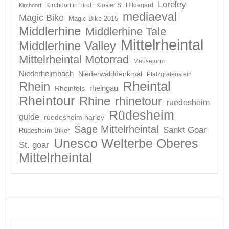
Loreley
Kirchdorf in Tirol
Kloster St. Hildegard
Kirchdorf
mediaeval
Magic Bike
Magic Bike 2015
Middlerhine
Middlerhine Tale
Mittelrheintal
Middlerhine Valley
Mittelrheintal Motorrad
Mäuseturm
Niederheimbach
Niederwalddenkmal
Pfalzgrafenstein
Rheintal
Rhein
Rheinfels
rheingau
Rheintour
Rhine
rhinetour
ruedesheim
Rüdesheim
guide
ruedesheim harley
Sage Mittelrheintal
Sankt Goar
Rüdesheim Biker
Unesco Welterbe Oberes
St. goar
Mittelrheintal