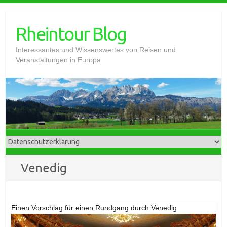
Skip
to
Rheintour Blog
content
Interessantes und Wissenswertes von Reisen und
Veranstaltungen in Europa
Venedig
Einen Vorschlag für einen Rundgang durch Venedig