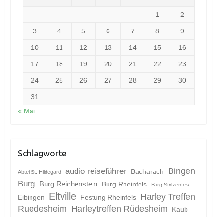
1
2
3
4
5
6
7
8
9
10
11
12
13
14
15
16
17
18
19
20
21
22
23
24
25
26
27
28
29
30
31
« Mai
Schlagworte
Bingen
audio reiseführer
Bacharach
Abtei St. Hildegard
Burg
Burg Reichenstein
Burg Rheinfels
Burg Stolzenfels
Eltville
Harley Treffen
Eibingen
Festung Rheinfels
Ruedesheim
Harleytreffen Rüdesheim
Kaub