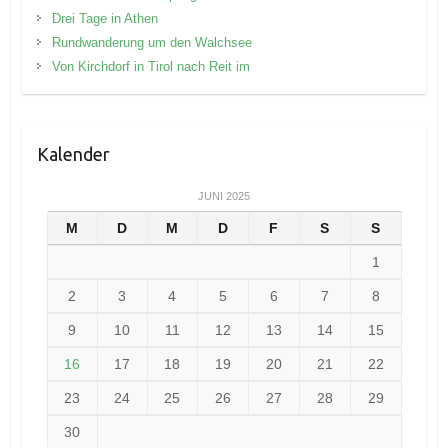
Canale Grande
,
Italienurlaub
,
Markusplatz
,
Rialtobrücke
,
Venedig
,
Venice
←
Das Kaiserbachtal bei Kirchdorf-immer einen Besuch
wert
Galloways-Schottische Rinder im Taunus
→