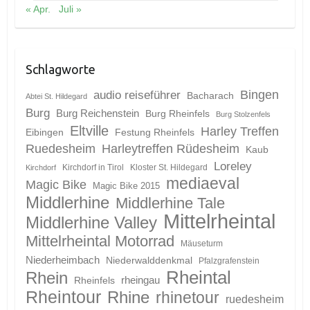
Schreibe einen Kommentar
Deine E-Mail-Adresse wird nicht veröffentlicht.
Erforderliche
Felder sind mit
*
markiert
Kommentar
*
Name
*
E-Mail-Adresse
*