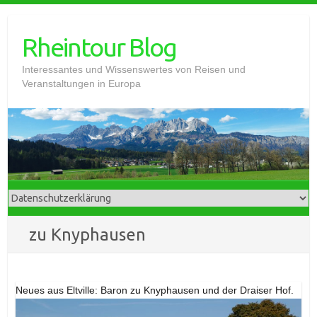
Skip
to
Rheintour Blog
content
Interessantes und Wissenswertes von Reisen und
Veranstaltungen in Europa
zu Knyphausen
Neues aus Eltville: Baron zu Knyphausen und der Draiser Hof.