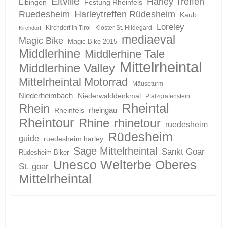
Eltville
Harley Treffen
Eibingen
Festung Rheinfels
Ruedesheim
Harleytreffen Rüdesheim
Kaub
Loreley
Kirchdorf in Tirol
Kloster St. Hildegard
Kirchdorf
mediaeval
Magic Bike
Magic Bike 2015
Middlerhine
Middlerhine Tale
Mittelrheintal
Middlerhine Valley
Mittelrheintal Motorrad
Mäuseturm
Niederheimbach
Niederwalddenkmal
Pfalzgrafenstein
Rheintal
Rhein
Rheinfels
rheingau
Rheintour
Rhine
rhinetour
ruedesheim
Rüdesheim
guide
ruedesheim harley
Sage Mittelrheintal
Sankt Goar
Rüdesheim Biker
Unesco Welterbe Oberes
St. goar
Mittelrheintal