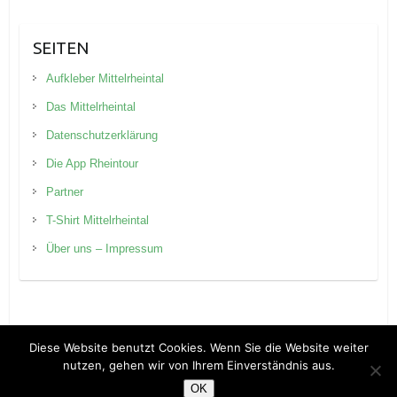
SEITEN
Aufkleber Mittelrheintal
Das Mittelrheintal
Datenschutzerklärung
Die App Rheintour
Partner
T-Shirt Mittelrheintal
Über uns – Impressum
Diese Website benutzt Cookies. Wenn Sie die Website weiter
nutzen, gehen wir von Ihrem Einverständnis aus.
Copyright © 2026
Rheintour Blog
. Theme by
Colorlib
Powered by
WordPress
OK