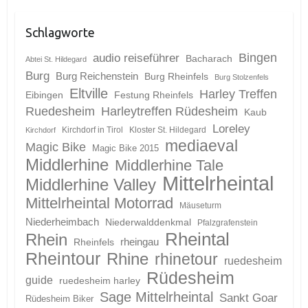
Schlagworte
Bingen
audio reiseführer
Bacharach
Abtei St. Hildegard
Burg
Burg Reichenstein
Burg Rheinfels
Burg Stolzenfels
Eltville
Harley Treffen
Eibingen
Festung Rheinfels
Ruedesheim
Harleytreffen Rüdesheim
Kaub
Loreley
Kirchdorf in Tirol
Kloster St. Hildegard
Kirchdorf
mediaeval
Magic Bike
Magic Bike 2015
Middlerhine
Middlerhine Tale
Mittelrheintal
Middlerhine Valley
Mittelrheintal Motorrad
Mäuseturm
Niederheimbach
Niederwalddenkmal
Pfalzgrafenstein
Rheintal
Rhein
Rheinfels
rheingau
Rheintour
Rhine
rhinetour
ruedesheim
Rüdesheim
guide
ruedesheim harley
Sage Mittelrheintal
Sankt Goar
Rüdesheim Biker