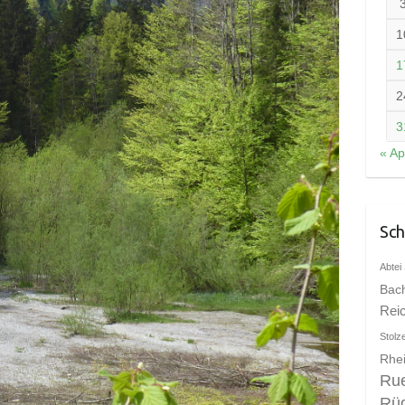
1
1
2
3
« Ap
Sch
Abtei 
Bac
Rei
Stolz
Rhei
Ru
Rü