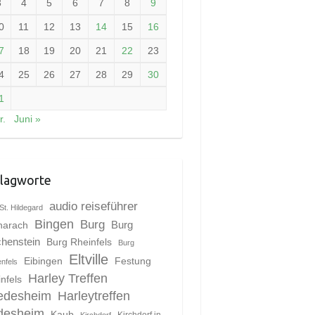
3
4
5
6
7
8
9
0
11
12
13
14
15
16
7
18
19
20
21
22
23
4
25
26
27
28
29
30
1
r.
Juni »
lagworte
audio reiseführer
St. Hildegard
Bingen
Burg
harach
Burg
chenstein
Burg Rheinfels
Burg
Eltville
Eibingen
Festung
enfels
Harley Treffen
nfels
edesheim
Harleytreffen
desheim
Kaub
Kirchdorf in
Kirchdorf