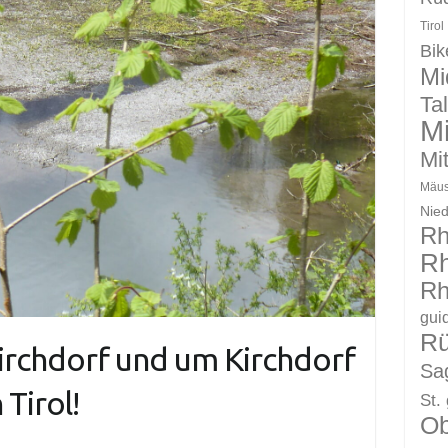
Tirol
Bik
Mi
Ta
Mi
Mit
Mäus
Nie
Rh
Rh
Rh
gui
R
Kirchdorf und um Kirchdorf
Sag
 Tirol!
St.
Ob