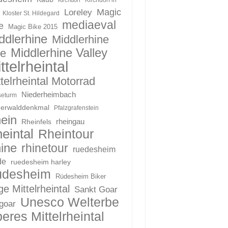
Magic
Loreley
Kloster St. Hildegard
mediaeval
e
Magic Bike 2015
ddlerhine
Middlerhine
Middlerhine Valley
le
ttelrheintal
telrheintal Motorrad
Niederheimbach
eturm
derwalddenkmal
Pfalzgrafenstein
ein
Rheinfels
rheingau
eintal
Rheintour
ine
rhinetour
ruedesheim
de
ruedesheim harley
üdesheim
Rüdesheim Biker
e Mittelrheintal
Sankt Goar
Unesco Welterbe
 goar
eres Mittelrheintal