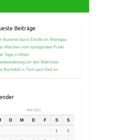
este Beiträge
n Bummel durch Eltville im Rheingau
as Märchen vom springenden Punkt
ei Tage in Athen
undwanderung um den Walchsee
n Kirchdorf in Tirol nach Reit im
ender
MAI 2021
M
D
M
D
F
S
S
1
2