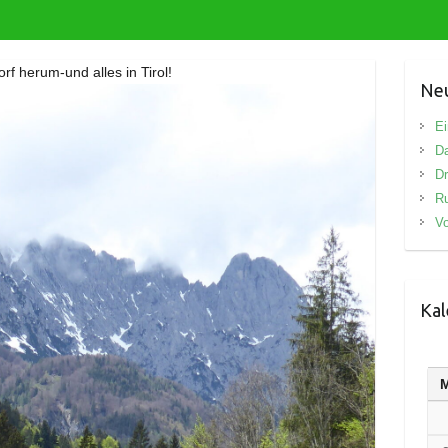
rf herum-und alles in Tirol!
Neu
Ei
D
Dr
R
Vo
Kal