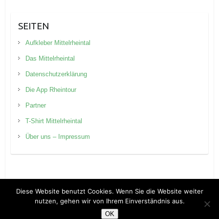
SEITEN
Aufkleber Mittelrheintal
Das Mittelrheintal
Datenschutzerklärung
Die App Rheintour
Partner
T-Shirt Mittelrheintal
Über uns – Impressum
Diese Website benutzt Cookies. Wenn Sie die Website weiter
nutzen, gehen wir von Ihrem Einverständnis aus.
Copyright © 2026
Rheintour Blog
. Theme by
Colorlib
Powered by
WordPress
OK