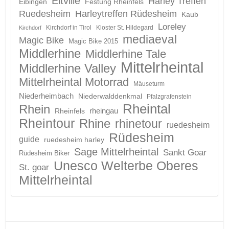
Eltville
Harley Treffen
Eibingen
Festung Rheinfels
Ruedesheim
Harleytreffen Rüdesheim
Kaub
Loreley
Kirchdorf in Tirol
Kloster St. Hildegard
Kirchdorf
mediaeval
Magic Bike
Magic Bike 2015
Middlerhine
Middlerhine Tale
Mittelrheintal
Middlerhine Valley
Mittelrheintal Motorrad
Mäuseturm
Niederheimbach
Niederwalddenkmal
Pfalzgrafenstein
Rheintal
Rhein
Rheinfels
rheingau
Rheintour
Rhine
rhinetour
ruedesheim
Rüdesheim
guide
ruedesheim harley
Sage Mittelrheintal
Sankt Goar
Rüdesheim Biker
Unesco Welterbe Oberes
St. goar
Mittelrheintal