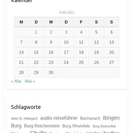
JUNI 2021
M
D
M
D
F
S
S
1
2
3
4
5
6
7
8
9
10
11
12
13
14
15
16
17
18
19
20
21
22
23
24
25
26
27
28
29
30
« Mai
Mai »
Schlagworte
Bingen
audio reiseführer
Bacharach
Abtei St. Hildegard
Burg
Burg Reichenstein
Burg Rheinfels
Burg Stolzenfels