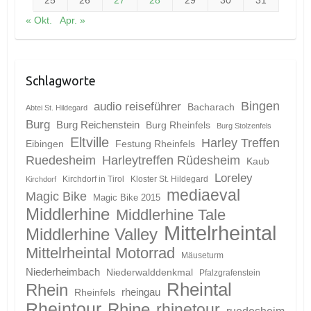
« Okt.
Apr. »
Schlagworte
Bingen
audio reiseführer
Bacharach
Abtei St. Hildegard
Burg
Burg Reichenstein
Burg Rheinfels
Burg Stolzenfels
Eltville
Harley Treffen
Eibingen
Festung Rheinfels
Ruedesheim
Harleytreffen Rüdesheim
Kaub
Loreley
Kirchdorf in Tirol
Kloster St. Hildegard
Kirchdorf
mediaeval
Magic Bike
Magic Bike 2015
Middlerhine
Middlerhine Tale
Mittelrheintal
Middlerhine Valley
Mittelrheintal Motorrad
Mäuseturm
Niederheimbach
Niederwalddenkmal
Pfalzgrafenstein
Rheintal
Rhein
Rheinfels
rheingau
Rheintour
Rhine
rhinetour