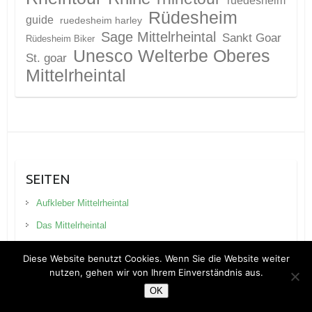
ruedesheim
Rüdesheim
guide
ruedesheim harley
Sage Mittelrheintal
Sankt Goar
Rüdesheim Biker
Unesco Welterbe Oberes
St. goar
Mittelrheintal
SEITEN
Aufkleber Mittelrheintal
Das Mittelrheintal
Datenschutzerklärung
Diese Website benutzt Cookies. Wenn Sie die Website weiter
Die App Rheintour
nutzen, gehen wir von Ihrem Einverständnis aus.
OK
Partner