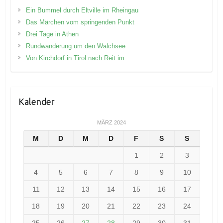
Ein Bummel durch Eltville im Rheingau
Das Märchen vom springenden Punkt
Drei Tage in Athen
Rundwanderung um den Walchsee
Von Kirchdorf in Tirol nach Reit im
Kalender
MÄRZ 2024
M
D
M
D
F
S
S
1
2
3
4
5
6
7
8
9
10
11
12
13
14
15
16
17
18
19
20
21
22
23
24
25
26
27
28
29
30
31