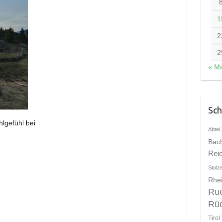
1
2
2
« M
Sch
lgefühl bei
Abtei 
Bac
Rei
Stolz
Rhei
Ru
Rü
Tirol