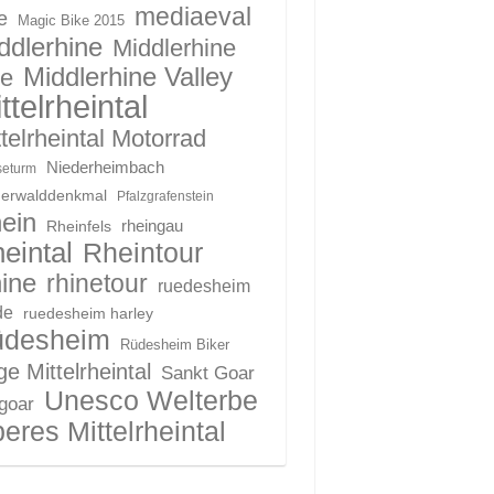
mediaeval
e
Magic Bike 2015
ddlerhine
Middlerhine
Middlerhine Valley
le
ttelrheintal
telrheintal Motorrad
Niederheimbach
eturm
derwalddenkmal
Pfalzgrafenstein
ein
Rheinfels
rheingau
eintal
Rheintour
ine
rhinetour
ruedesheim
de
ruedesheim harley
üdesheim
Rüdesheim Biker
e Mittelrheintal
Sankt Goar
Unesco Welterbe
 goar
eres Mittelrheintal