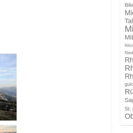
Bik
Mi
Ta
Mi
Mit
Mäus
Nie
Rh
Rh
Rh
gui
R
Sag
St.
Ob