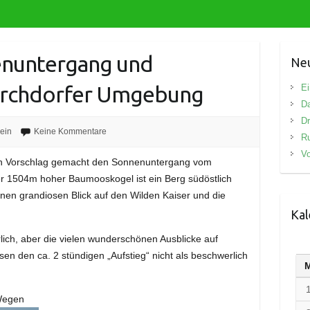
enuntergang und
Neu
Kirchdorfer Umgebung
Ei
D
Dr
ein
Keine Kommentare
R
Vo
n Vorschlag gemacht den Sonnenuntergang vom
 1504m hoher Baumooskogel ist ein Berg südöstlich
nen grandiosen Blick auf den Wilden Kaiser und die
Kal
rlich, aber die vielen wunderschönen Ausblicke auf
ssen den ca. 2 stündigen „Aufstieg“ nicht als beschwerlich
 Wegen