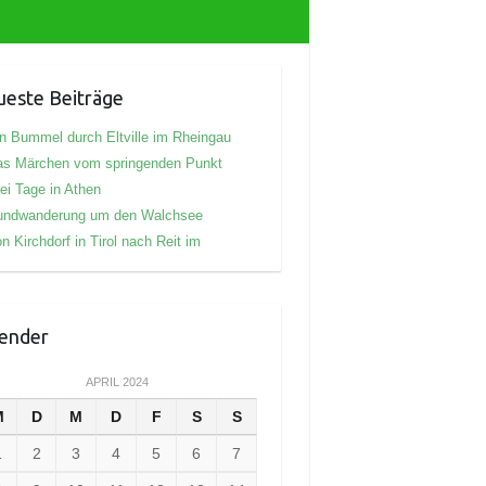
este Beiträge
n Bummel durch Eltville im Rheingau
as Märchen vom springenden Punkt
ei Tage in Athen
undwanderung um den Walchsee
n Kirchdorf in Tirol nach Reit im
ender
APRIL 2024
M
D
M
D
F
S
S
1
2
3
4
5
6
7