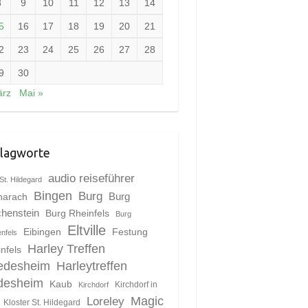
8
9
10
11
12
13
14
5
16
17
18
19
20
21
2
23
24
25
26
27
28
9
30
ärz
Mai »
lagworte
audio reiseführer
St. Hildegard
Bingen
Burg
harach
Burg
chenstein
Burg Rheinfels
Burg
Eltville
Eibingen
Festung
enfels
Harley Treffen
nfels
edesheim
Harleytreffen
desheim
Kaub
Kirchdorf in
Kirchdorf
Magic
Loreley
Kloster St. Hildegard