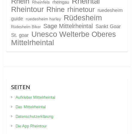
Rheintal
Rhein
Rheinfels
rheingau
Rheintour
Rhine
rhinetour
ruedesheim
Rüdesheim
guide
ruedesheim harley
Sage Mittelrheintal
Sankt Goar
Rüdesheim Biker
Unesco Welterbe Oberes
St. goar
Mittelrheintal
SEITEN
Aufkleber Mittelrheintal
Das Mittelrheintal
Datenschutzerklärung
Die App Rheintour