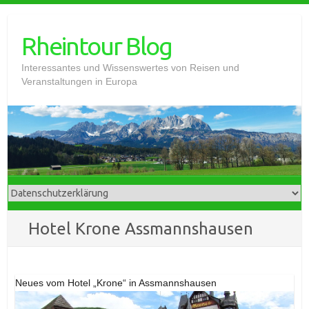
Skip
to
Rheintour Blog
content
Interessantes und Wissenswertes von Reisen und
Veranstaltungen in Europa
Hotel Krone Assmannshausen
Neues vom Hotel „Krone“ in Assmannshausen