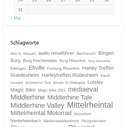
31
« Mai
Schlagworte
Bingen
audio reiseführer
Bacharach
Abtei St. Hildegard
Burg
Burg Reichenstein
Burg Rheinfels
Burg Stolzenfels
Eltville
Harley Treffen
Eibingen
Festung Rheinfels
Ruedesheim
Harleytreffen Rüdesheim
Kaub
Loreley
Kirchdorf in Tirol
Kloster St. Hildegard
Kirchdorf
mediaeval
Magic Bike
Magic Bike 2015
Middlerhine
Middlerhine Tale
Mittelrheintal
Middlerhine Valley
Mittelrheintal Motorrad
Mäuseturm
Niederheimbach
Niederwalddenkmal
Pfalzgrafenstein