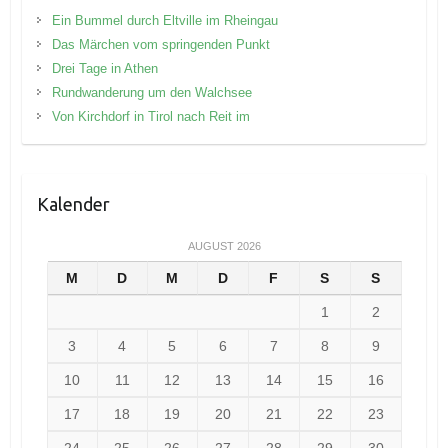
Ein Bummel durch Eltville im Rheingau
Das Märchen vom springenden Punkt
Drei Tage in Athen
Rundwanderung um den Walchsee
Von Kirchdorf in Tirol nach Reit im
Kalender
AUGUST 2026
M
D
M
D
F
S
S
1
2
3
4
5
6
7
8
9
10
11
12
13
14
15
16
17
18
19
20
21
22
23
24
25
26
27
28
29
30