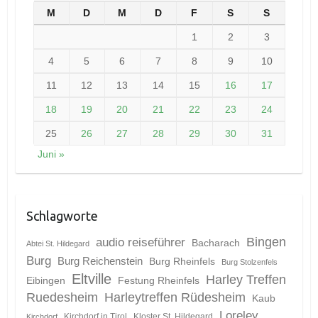
M
D
M
D
F
S
S
1
2
3
4
5
6
7
8
9
10
11
12
13
14
15
16
17
18
19
20
21
22
23
24
25
26
27
28
29
30
31
Juni »
Schlagworte
Bingen
audio reiseführer
Bacharach
Abtei St. Hildegard
Burg
Burg Reichenstein
Burg Rheinfels
Burg Stolzenfels
Eltville
Harley Treffen
Eibingen
Festung Rheinfels
Ruedesheim
Harleytreffen Rüdesheim
Kaub
Loreley
Kirchdorf in Tirol
Kloster St. Hildegard
Kirchdorf