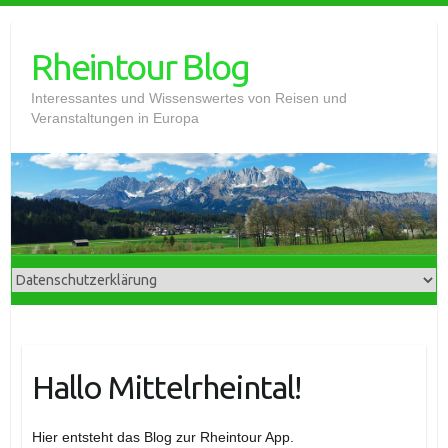
Skip
to
Rheintour Blog
content
Interessantes und Wissenswertes von Reisen und
Veranstaltungen in Europa
Hallo Mittelrheintal!
Hier entsteht das Blog zur Rheintour App.