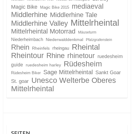
mediaeval
Magic Bike
Magic Bike 2015
Middlerhine
Middlerhine Tale
Mittelrheintal
Middlerhine Valley
Mittelrheintal Motorrad
Mäuseturm
Niederheimbach
Niederwalddenkmal
Pfalzgrafenstein
Rheintal
Rhein
Rheinfels
rheingau
Rheintour
Rhine
rhinetour
ruedesheim
Rüdesheim
guide
ruedesheim harley
Sage Mittelrheintal
Sankt Goar
Rüdesheim Biker
Unesco Welterbe Oberes
St. goar
Mittelrheintal
SEITEN