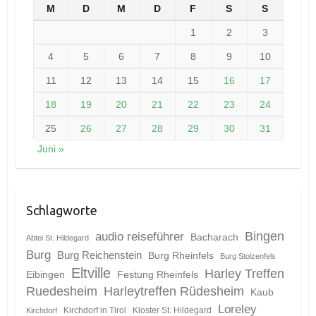
M
D
M
D
F
S
S
1
2
3
4
5
6
7
8
9
10
11
12
13
14
15
16
17
18
19
20
21
22
23
24
25
26
27
28
29
30
31
Juni »
Schlagworte
Bingen
audio reiseführer
Bacharach
Abtei St. Hildegard
Burg
Burg Reichenstein
Burg Rheinfels
Burg Stolzenfels
Eltville
Harley Treffen
Eibingen
Festung Rheinfels
Ruedesheim
Harleytreffen Rüdesheim
Kaub
Loreley
Kirchdorf in Tirol
Kloster St. Hildegard
Kirchdorf