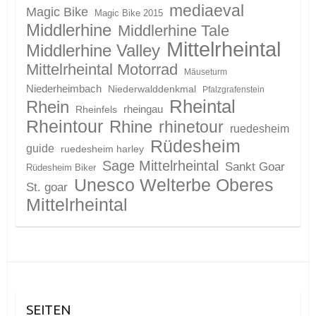
mediaeval
Magic Bike
Magic Bike 2015
Middlerhine
Middlerhine Tale
Mittelrheintal
Middlerhine Valley
Mittelrheintal Motorrad
Mäuseturm
Niederheimbach
Niederwalddenkmal
Pfalzgrafenstein
Rheintal
Rhein
Rheinfels
rheingau
Rheintour
Rhine
rhinetour
ruedesheim
Rüdesheim
guide
ruedesheim harley
Sage Mittelrheintal
Sankt Goar
Rüdesheim Biker
Unesco Welterbe Oberes
St. goar
Mittelrheintal
SEITEN