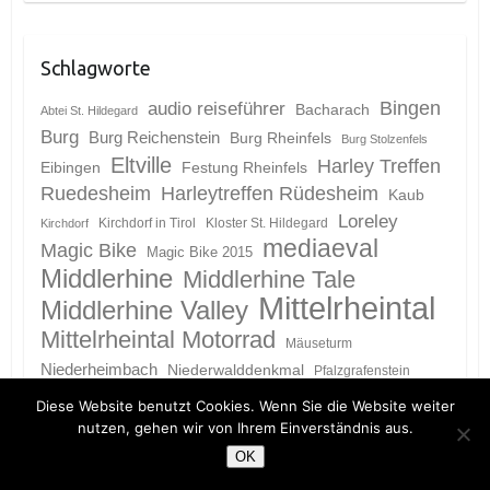
Schlagworte
Bingen
audio reiseführer
Bacharach
Abtei St. Hildegard
Burg
Burg Reichenstein
Burg Rheinfels
Burg Stolzenfels
Eltville
Harley Treffen
Eibingen
Festung Rheinfels
Ruedesheim
Harleytreffen Rüdesheim
Kaub
Loreley
Kirchdorf in Tirol
Kloster St. Hildegard
Kirchdorf
mediaeval
Magic Bike
Magic Bike 2015
Middlerhine
Middlerhine Tale
Mittelrheintal
Middlerhine Valley
Mittelrheintal Motorrad
Mäuseturm
Niederheimbach
Niederwalddenkmal
Pfalzgrafenstein
Rheintal
Rhein
Rheinfels
rheingau
Diese Website benutzt Cookies. Wenn Sie die Website weiter
Rheintour
Rhine
rhinetour
nutzen, gehen wir von Ihrem Einverständnis aus.
ruedesheim
Rüdesheim
OK
guide
ruedesheim harley
Sage Mittelrheintal
Sankt Goar