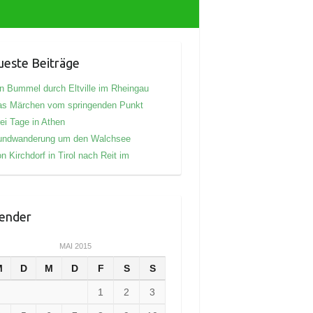
este Beiträge
n Bummel durch Eltville im Rheingau
as Märchen vom springenden Punkt
ei Tage in Athen
undwanderung um den Walchsee
n Kirchdorf in Tirol nach Reit im
ender
MAI 2015
M
D
M
D
F
S
S
1
2
3