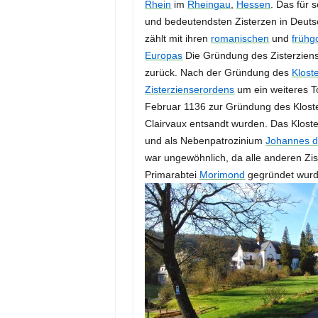
Rhein
im
Rheingau
,
Hessen
. Das für 
und bedeutendsten Zisterzen in Deuts
zählt mit ihren
romanischen
und
frühg
Europas
Die Gründung des Zisterziens
zurück. Nach der Gründung des
Klost
Zisterzienserordens
um ein weiteres T
Februar 1136 zur Gründung des Klost
Clairvaux entsandt wurden. Das Klost
und als Nebenpatrozinium
Johannes d
war ungewöhnlich, da alle anderen Zis
Primarabtei
Morimond
gegründet wurde