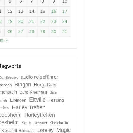
4
5
6
7
8
9
10
1
12
13
14
15
16
17
8
19
20
21
22
23
24
5
26
27
28
29
30
31
uni »
lagworte
audio reiseführer
St. Hildegard
Bingen
Burg
harach
Burg
chenstein
Burg Rheinfels
Burg
Eltville
Eibingen
Festung
enfels
Harley Treffen
nfels
edesheim
Harleytreffen
desheim
Kaub
Kirchdorf in
Kirchdorf
Magic
Loreley
Kloster St. Hildegard