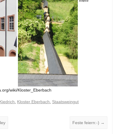
mehr
ia.org/wiki/Kloster_Eberbach
Kiedrich
,
Kloster Eberbach
,
Staatsweingut
ley
Feste feiern:-)
→