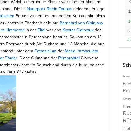
seinen Weinbau berühmte Kloster war eine der ältesten
chland. Die im
Naturpark Rhein-Taunus
gelegene Anlage
1
otischen
Bauten zu den bedeutendsten Kunstdenkmälern
1
erklosters in Eberbach geht auf
Bernhard von Clairvaux
ers Himmerod
in der
Eifel
war das
Kloster Clairvaux
des
2
ochterkloster in Deutschland bemüht. So kam es am 13.
J
ers Eberbach durch Abt Ruthard und 12 Mönche, die aus
er stand unter dem
Patrozinium
der
Maria Immaculata
er Täufer
. Diese Gründung der
Primarabtei
Clairvaux
Sch
terzienserklöster in Deutschland durch die burgundische
n. (aus Wikipedia) .
Abtei 
Bac
Rei
Stolz
Rhei
Ru
Rü
Tirol