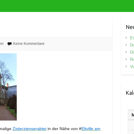
Neu
Ei
in
Keine Kommentare
D
Dr
R
Vo
Kal
emalige
Zisterzienser
abtei
in der Nähe von #
Eltville am