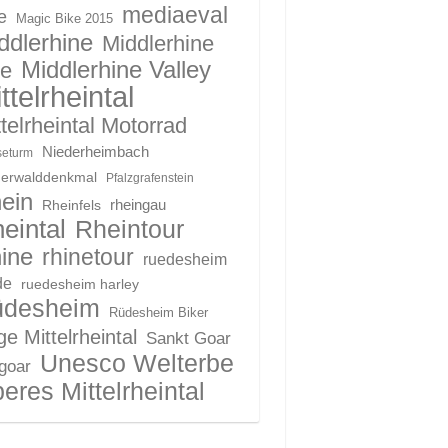
mediaeval
e
Magic Bike 2015
ddlerhine
Middlerhine
Middlerhine Valley
le
ttelrheintal
telrheintal Motorrad
Niederheimbach
eturm
derwalddenkmal
Pfalzgrafenstein
ein
Rheinfels
rheingau
eintal
Rheintour
ine
rhinetour
ruedesheim
de
ruedesheim harley
üdesheim
Rüdesheim Biker
e Mittelrheintal
Sankt Goar
Unesco Welterbe
 goar
eres Mittelrheintal