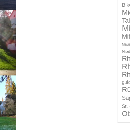
Bik
Mi
Ta
Mi
Mit
Mäus
Nie
Rh
Rh
Rh
gui
R
Sag
St.
Ob