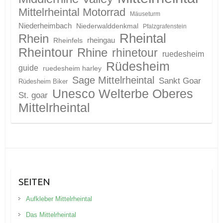
Mittelrheintal Motorrad
Mäuseturm
Niederheimbach
Niederwalddenkmal
Pfalzgrafenstein
Rheintal
Rhein
Rheinfels
rheingau
Rheintour
Rhine
rhinetour
ruedesheim
Rüdesheim
guide
ruedesheim harley
Sage Mittelrheintal
Sankt Goar
Rüdesheim Biker
Unesco Welterbe Oberes
St. goar
Mittelrheintal
SEITEN
Aufkleber Mittelrheintal
Das Mittelrheintal