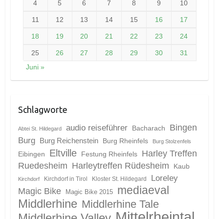
4
5
6
7
8
9
10
11
12
13
14
15
16
17
18
19
20
21
22
23
24
25
26
27
28
29
30
31
Juni »
Schlagworte
Bingen
audio reiseführer
Bacharach
Abtei St. Hildegard
Burg
Burg Reichenstein
Burg Rheinfels
Burg Stolzenfels
Eltville
Harley Treffen
Eibingen
Festung Rheinfels
Ruedesheim
Harleytreffen Rüdesheim
Kaub
Loreley
Kirchdorf in Tirol
Kloster St. Hildegard
Kirchdorf
mediaeval
Magic Bike
Magic Bike 2015
Middlerhine
Middlerhine Tale
Mittelrheintal
Middlerhine Valley