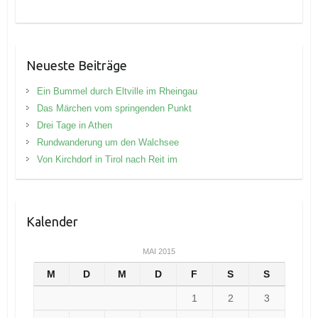
Neueste Beiträge
Ein Bummel durch Eltville im Rheingau
Das Märchen vom springenden Punkt
Drei Tage in Athen
Rundwanderung um den Walchsee
Von Kirchdorf in Tirol nach Reit im
Kalender
MAI 2015
M
D
M
D
F
S
S
1
2
3