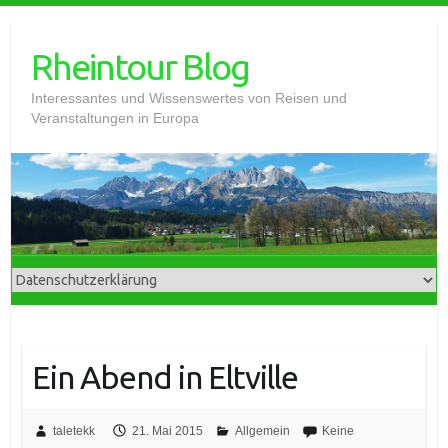
Skip
to
Rheintour Blog
content
Interessantes und Wissenswertes von Reisen und
Veranstaltungen in Europa
Ein Abend in Eltville
taletekk
21. Mai 2015
Allgemein
Keine